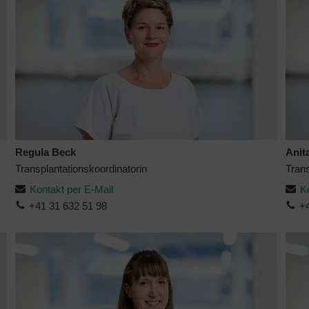
Regula Beck
Anit
Transplantationskoordinatorin
Trans
Kontakt per E-Mail
K
+41 31 632 51 98
+